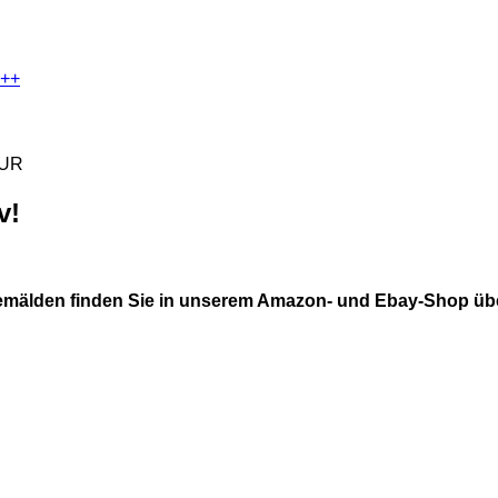
++
UR
v!
mälden finden Sie in unserem Amazon- und Ebay-Shop über